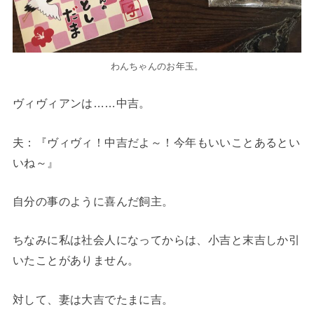
わんちゃんのお年玉。
ヴィヴィアンは……中吉。
夫
：『ヴィヴィ！中吉だよ～！今年もいいことあるとい
いね～』
自分の事のように喜んだ飼主。
ちなみに私は社会人になってからは、
小吉
と
末吉
しか引
いたことがありません。
対して、妻は
大吉
でたまに
吉
。