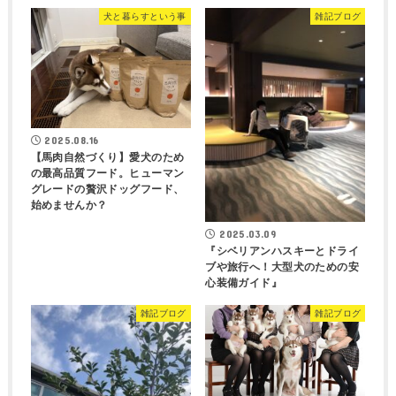
犬と暮らすという事
雑記ブログ
2025.08.16
【馬肉自然づくり】愛犬のため
の最高品質フード。ヒューマン
グレードの贅沢ドッグフード、
始めませんか？
2025.03.09
『シベリアンハスキーとドライ
ブや旅行へ！大型犬のための安
心装備ガイド』
雑記ブログ
雑記ブログ