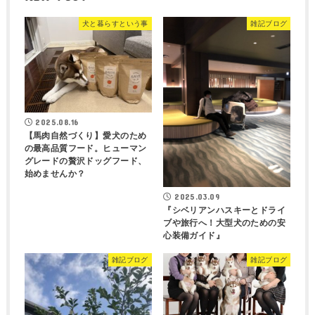
犬と暮らすという事
雑記ブログ
2025.08.16
【馬肉自然づくり】愛犬のため
の最高品質フード。ヒューマン
グレードの贅沢ドッグフード、
始めませんか？
2025.03.09
『シベリアンハスキーとドライ
ブや旅行へ！大型犬のための安
心装備ガイド』
雑記ブログ
雑記ブログ