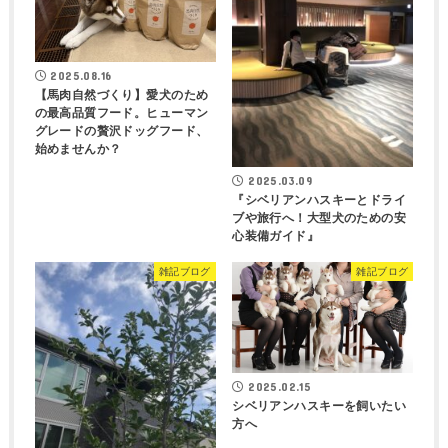
【馬肉自然づくり】愛犬のため
の最高品質フード。ヒューマン
グレードの贅沢ドッグフード、
始めませんか？
2025.03.09
『シベリアンハスキーとドライ
ブや旅行へ！大型犬のための安
心装備ガイド』
雑記ブログ
雑記ブログ
2025.02.15
シベリアンハスキーを飼いたい
方へ
2025.02.24