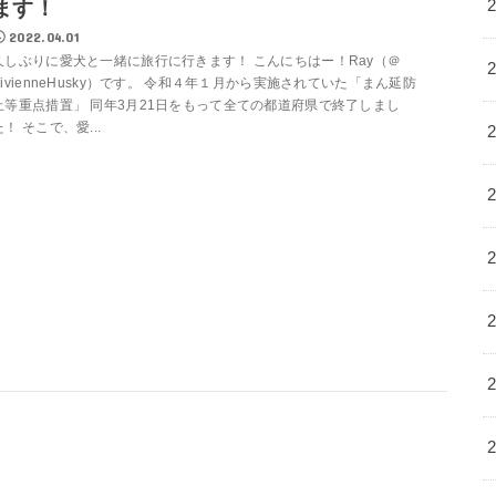
ます！
2022.04.01
久しぶりに愛犬と一緒に旅行に行きます！ こんにちはー！Ray（＠
VivienneHusky）です。 令和４年１月から実施されていた「まん延防
止等重点措置」 同年3月21日をもって全ての都道府県で終了しまし
た！ そこで、愛...