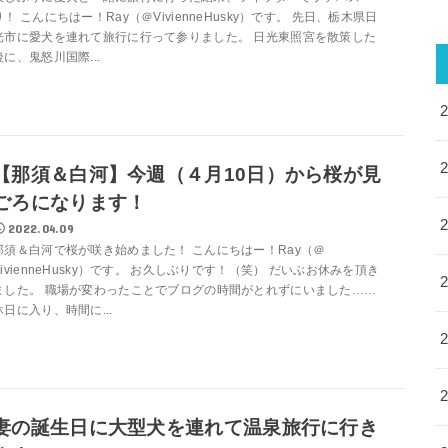
り！ こんにちはー！Ray（＠VivienneHusky）です。 先日、栃木県日
光市に愛犬を連れて旅行に行って参りました。 日光東照宮を散策した
後に、鬼怒川国際...
【那須＆白河】今週（４月10日）から桜が見
ごろになります！
2022.04.09
那須＆白河で桜が咲き始めました！ こんにちはー！Ray（＠
VivienneHusky）です。 お久しぶりです！（笑） だいぶお休みを頂き
ました。 職場が変わったことでブログの時間がとれずにいました……
休日に入り、時間に...
妻の誕生日に大型犬を連れて温泉旅行に行き