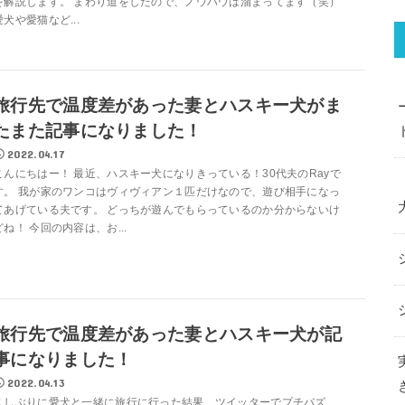
を解説します。 まわり道をしたので、ノウハウは溜まってます（笑）
愛犬や愛猫など...
旅行先で温度差があった妻とハスキー犬がま
たまた記事になりました！
2022.04.17
こんにちはー！ 最近、ハスキー犬になりきっている！30代夫のRayで
す。 我が家のワンコはヴィヴィアン１匹だけなので、遊び相手になっ
てあげている夫です。 どっちが遊んでもらっているのか分からないけ
どね！ 今回の内容は、お...
旅行先で温度差があった妻とハスキー犬が記
事になりました！
2022.04.13
久しぶりに愛犬と一緒に旅行に行った結果、ツイッターでプチバズ