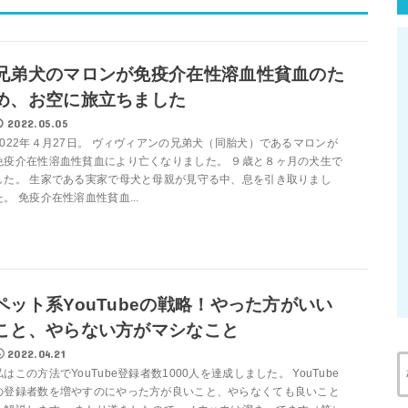
兄弟犬のマロンが免疫介在性溶血性貧血のた
め、お空に旅立ちました
2022.05.05
2022年４月27日。 ヴィヴィアンの兄弟犬（同胎犬）であるマロンが
免疫介在性溶血性貧血により亡くなりました。 ９歳と８ヶ月の犬生で
した。 生家である実家で母犬と母親が見守る中、息を引き取りまし
た。 免疫介在性溶血性貧血...
ペット系YouTubeの戦略！やった方がいい
こと、やらない方がマシなこと
2022.04.21
私はこの方法でYouTube登録者数1000人を達成しました。 YouTube
の登録者数を増やすのにやった方が良いこと、やらなくても良いこと