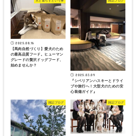
犬と暮らすという事
雑記ブログ
2025.08.16
【馬肉自然づくり】愛犬のため
の最高品質フード。ヒューマン
グレードの贅沢ドッグフード、
始めませんか？
2025.03.09
『シベリアンハスキーとドライ
ブや旅行へ！大型犬のための安
心装備ガイド』
雑記ブログ
雑記ブログ