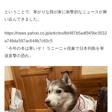
ということで、寒がりな我が家に衝撃的なニュースが舞
い込んできました。
https://news.yahoo.co.jp/articles/8d487b5adf345bc0532
a746da597ac644b7c63c5
「今年の冬は寒いぞ！ ラニーニャ現象で日本列島を寒
波直撃の恐れ」