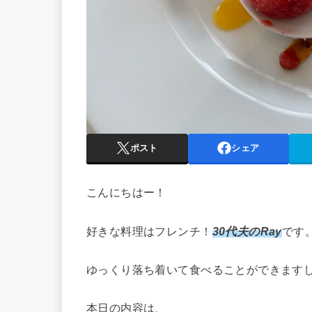
ポスト
シェア
こんにちはー！
好きな料理はフレンチ！
30代夫のRay
です
ゆっくり落ち着いて食べることができます
本日の内容は、