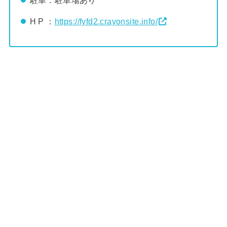
H P ：
https://fyfd2.crayonsite.info/