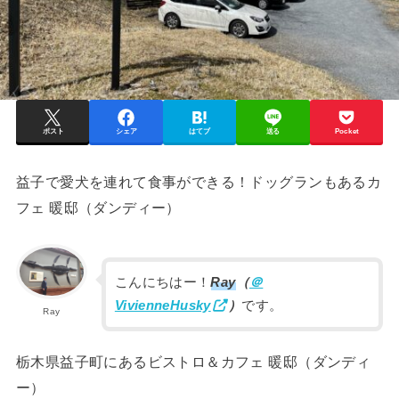
ポスト
シェア
はてブ
送る
Pocket
益子で愛犬を連れて食事ができる！ドッグランもあるカ
フェ 暖邸（ダンディー）
こんにちはー！
Ray
（
＠
VivienneHusky
）
です。
Ray
栃木県益子町にあるビストロ＆カフェ 暖邸（ダンディ
ー）