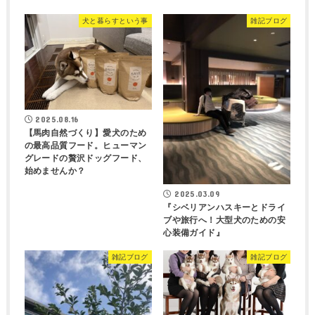
犬と暮らすという事
雑記ブログ
2025.08.16
【馬肉自然づくり】愛犬のため
の最高品質フード。ヒューマン
グレードの贅沢ドッグフード、
始めませんか？
2025.03.09
『シベリアンハスキーとドライ
ブや旅行へ！大型犬のための安
心装備ガイド』
雑記ブログ
雑記ブログ