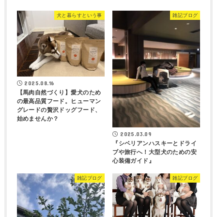
犬と暮らすという事
雑記ブログ
2025.08.16
【馬肉自然づくり】愛犬のため
の最高品質フード。ヒューマン
グレードの贅沢ドッグフード、
始めませんか？
2025.03.09
『シベリアンハスキーとドライ
ブや旅行へ！大型犬のための安
心装備ガイド』
雑記ブログ
雑記ブログ