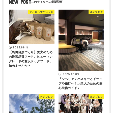
NEW POST
犬と暮らすという事
雑記ブログ
2025.08.16
【馬肉自然づくり】愛犬のため
の最高品質フード。ヒューマン
グレードの贅沢ドッグフード、
始めませんか？
2025.03.09
『シベリアンハスキーとドライ
ブや旅行へ！大型犬のための安
心装備ガイド』
雑記ブログ
雑記ブログ