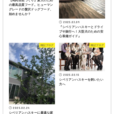
【馬肉自然づくり】愛犬のため
の最高品質フード。ヒューマン
グレードの贅沢ドッグフード、
始めませんか？
2025.03.09
『シベリアンハスキーとドライ
ブや旅行へ！大型犬のための安
心装備ガイド』
雑記ブログ
雑記ブログ
2025.02.15
シベリアンハスキーを飼いたい
方へ
2025.02.24
シベリアンハスキーに最適な家