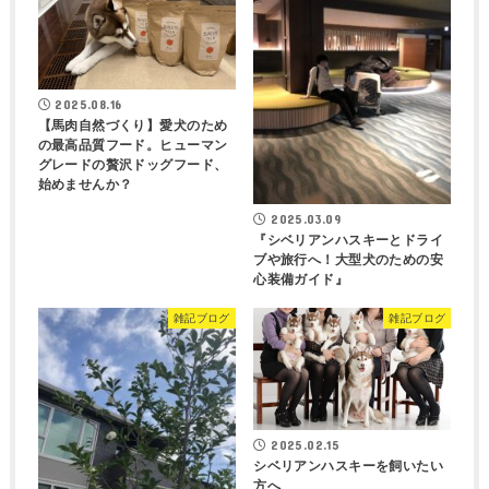
2025.08.16
【馬肉自然づくり】愛犬のため
の最高品質フード。ヒューマン
グレードの贅沢ドッグフード、
始めませんか？
2025.03.09
『シベリアンハスキーとドライ
ブや旅行へ！大型犬のための安
心装備ガイド』
雑記ブログ
雑記ブログ
2025.02.15
シベリアンハスキーを飼いたい
方へ