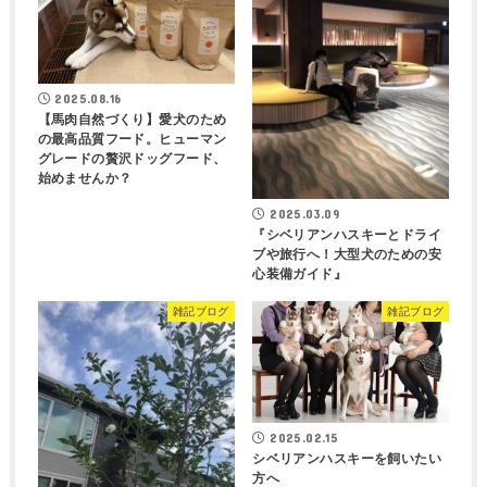
2025.08.16
【馬肉自然づくり】愛犬のため
の最高品質フード。ヒューマン
グレードの贅沢ドッグフード、
始めませんか？
2025.03.09
『シベリアンハスキーとドライ
ブや旅行へ！大型犬のための安
心装備ガイド』
雑記ブログ
雑記ブログ
2025.02.15
シベリアンハスキーを飼いたい
方へ