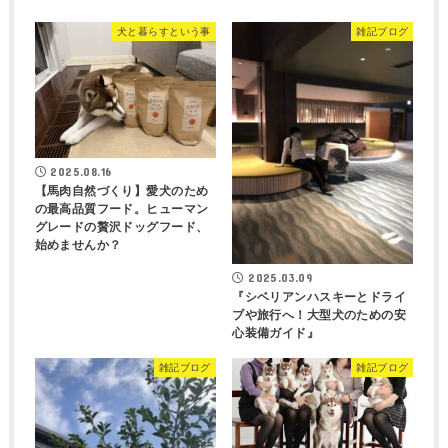
犬と暮らすという事
雑記ブログ
2025.08.16
【馬肉自然づくり】愛犬のため
の最高品質フード。ヒューマン
グレードの贅沢ドッグフード、
始めませんか？
2025.03.09
『シベリアンハスキーとドライ
ブや旅行へ！大型犬のための安
心装備ガイド』
雑記ブログ
雑記ブログ