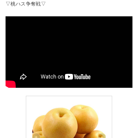
▽桃ハス争奪戦▽