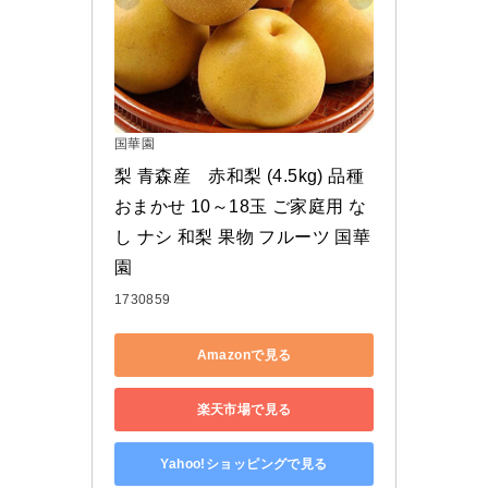
国華園
梨 青森産　赤和梨 (4.5kg) 品種
おまかせ 10～18玉 ご家庭用 な
し ナシ 和梨 果物 フルーツ 国華
園
1730859
Amazonで見る
楽天市場で見る
Yahoo!ショッピングで見る