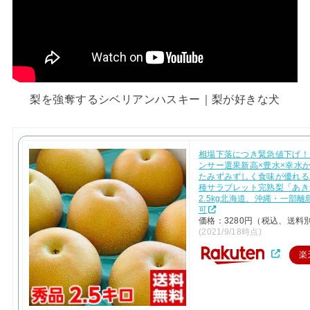
梨を強奪するシベリアンハスキー｜梨が好きな犬
相場下落につき緊急値下げ！
ンサー選果新高×豊水×幸水
たみずみずしく食味が優れる
種サラブレット完熟梨「あき
2.5kg北海道、沖縄・一部
可
価格：3280円（税込、送料別
(2021/9/18時点)
楽