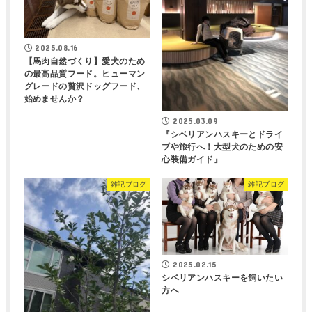
2025.08.16
【馬肉自然づくり】愛犬のため
の最高品質フード。ヒューマン
グレードの贅沢ドッグフード、
始めませんか？
2025.03.09
『シベリアンハスキーとドライ
ブや旅行へ！大型犬のための安
心装備ガイド』
雑記ブログ
雑記ブログ
2025.02.15
シベリアンハスキーを飼いたい
方へ