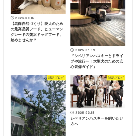
2025.08.16
【馬肉自然づくり】愛犬のため
の最高品質フード。ヒューマン
グレードの贅沢ドッグフード、
始めませんか？
2025.03.09
『シベリアンハスキーとドライ
ブや旅行へ！大型犬のための安
心装備ガイド』
雑記ブログ
雑記ブログ
2025.02.15
シベリアンハスキーを飼いたい
方へ