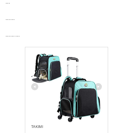
…
……
………
TAKIMI