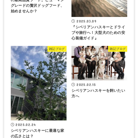
グレードの贅沢ドッグフード、
始めませんか？
2025.03.09
『シベリアンハスキーとドライ
ブや旅行へ！大型犬のための安
心装備ガイド』
雑記ブログ
雑記ブログ
2025.02.15
シベリアンハスキーを飼いたい
方へ
2025.02.24
シベリアンハスキーに最適な家
の広さとは？