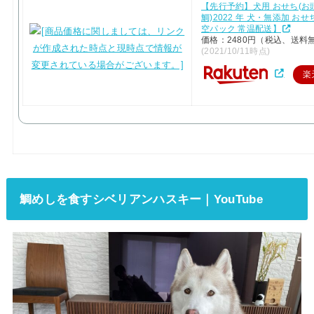
【先行予約】犬用 おせち(お
鯛)2022 年 犬・無添加 お
空パック 常温配送】
価格：2480円（税込、送料無
(2021/10/11時点)
楽
鯛めしを食すシベリアンハスキー｜YouTube