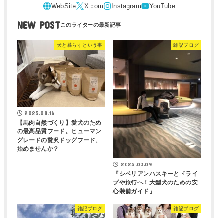
NEW POST
犬と暮らすという事
雑記ブログ
2025.08.16
【馬肉自然づくり】愛犬のため
の最高品質フード。ヒューマン
グレードの贅沢ドッグフード、
始めませんか？
2025.03.09
『シベリアンハスキーとドライ
ブや旅行へ！大型犬のための安
心装備ガイド』
雑記ブログ
雑記ブログ