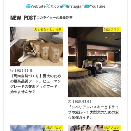
NEW POST
犬と暮らすという事
雑記ブログ
2025.08.16
【馬肉自然づくり】愛犬のため
の最高品質フード。ヒューマン
グレードの贅沢ドッグフード、
始めませんか？
2025.03.09
『シベリアンハスキーとドライ
ブや旅行へ！大型犬のための安
心装備ガイド』
雑記ブログ
雑記ブログ