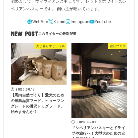
初めまして！ヴィヴィアンと申します。 レッド＆ホワイトのシ
ベリアンハスキーです。 飼い主が呟いています。
NEW POST
犬と暮らすという事
雑記ブログ
2025.08.16
【馬肉自然づくり】愛犬のため
の最高品質フード。ヒューマン
グレードの贅沢ドッグフード、
始めませんか？
2025.03.09
『シベリアンハスキーとドライ
ブや旅行へ！大型犬のための安