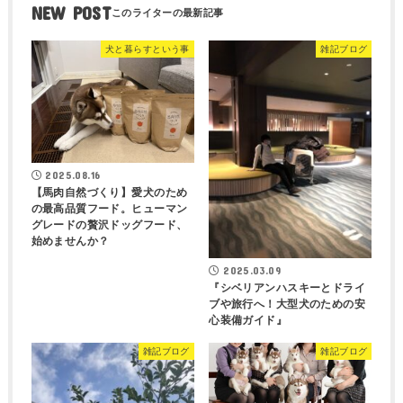
NEW POST
犬と暮らすという事
雑記ブログ
2025.08.16
【馬肉自然づくり】愛犬のため
の最高品質フード。ヒューマン
グレードの贅沢ドッグフード、
始めませんか？
2025.03.09
『シベリアンハスキーとドライ
ブや旅行へ！大型犬のための安
心装備ガイド』
雑記ブログ
雑記ブログ