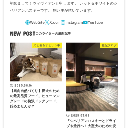
初めまして！ヴィヴィアンと申します。 レッド＆ホワイトのシ
ベリアンハスキーです。 飼い主が呟いています。
NEW POST
犬と暮らすという事
雑記ブログ
2025.08.16
【馬肉自然づくり】愛犬のため
の最高品質フード。ヒューマン
グレードの贅沢ドッグフード、
始めませんか？
2025.03.09
『シベリアンハスキーとドライ
ブや旅行へ！大型犬のための安