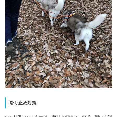
滑り止め対策
シベリアンハスキーは
「牽引力が強い」
ので、
飼い主側