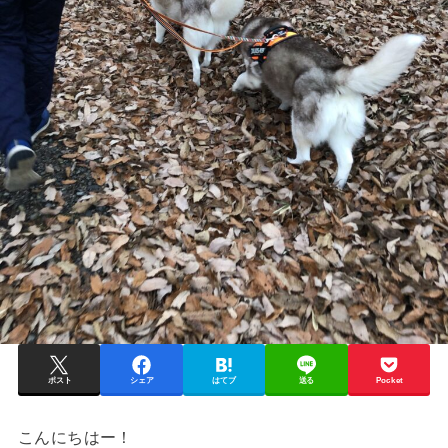
ポスト
シェア
はてブ
送る
Pocket
こんにちはー！