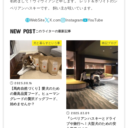
初めまして！ヴィヴィアンと申します。 レッド＆ホワイトのシ
ベリアンハスキーです。 飼い主が呟いています。
NEW POST
犬と暮らすという事
雑記ブログ
2025.08.16
【馬肉自然づくり】愛犬のため
の最高品質フード。ヒューマン
グレードの贅沢ドッグフード、
始めませんか？
2025.03.09
『シベリアンハスキーとドライ
ブや旅行へ！大型犬のための安