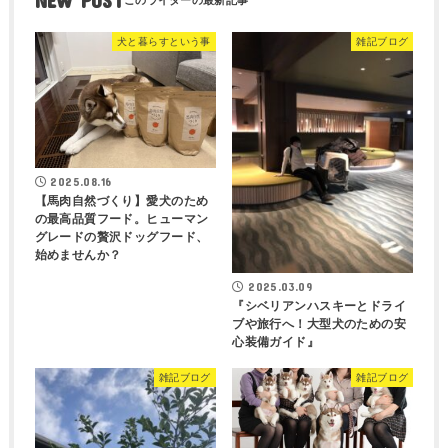
NEW POST
犬と暮らすという事
雑記ブログ
2025.08.16
【馬肉自然づくり】愛犬のため
の最高品質フード。ヒューマン
グレードの贅沢ドッグフード、
始めませんか？
2025.03.09
『シベリアンハスキーとドライ
ブや旅行へ！大型犬のための安
心装備ガイド』
雑記ブログ
雑記ブログ