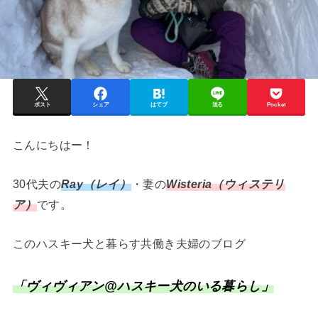
ポスト
シェア
はてブ
送る
Pocket
こんにちはー！
30代夫の
Ray（レイ）
・妻の
Wisteria（ウィステリ
ア）
です。
このハスキー犬と暮らす共働き夫婦のブログ
「ヴィヴィアン@ハスキー犬のいる暮らし」