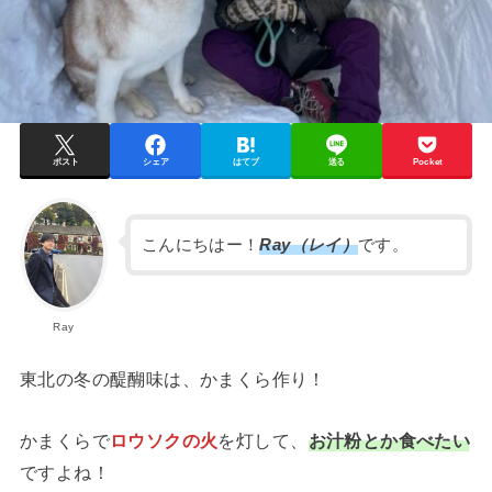
ポスト
シェア
はてブ
送る
Pocket
こんにちはー！
Ray（レイ）
です。
Ray
東北の冬の醍醐味は、かまくら作り！
かまくらで
ロウソクの火
を灯して、
お汁粉とか食べたい
ですよね！