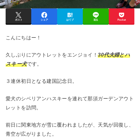
ポスト
シェア
はてブ
送る
Pocket
こんにちはー！
久しぶりにアウトレットをエンジョイ！
30代夫婦とハ
スキー犬
です。
３連休初日となる建国記念日。
愛犬のシベリアンハスキーを連れて那須ガーデンアウト
レットを訪問。
前日に関東地方が雪に覆われましたが、天気が回復し、
青空が広がりました。