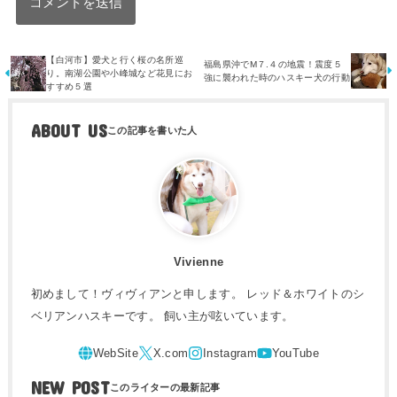
【白河市】愛犬と行く桜の名所巡
福島県沖でM７.４の地震！震度５
り。南湖公園や小峰城など花見にお
強に襲われた時のハスキー犬の行動
すすめ５選
ABOUT US
Vivienne
初めまして！ヴィヴィアンと申します。 レッド＆ホワイトのシ
ベリアンハスキーです。 飼い主が呟いています。
NEW POST