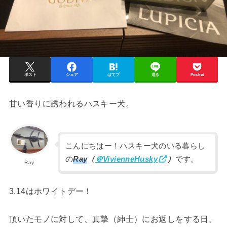
ポスト
シェア
はてブ
送る
Pocket
甘い香りに誘われるハスキー犬。
こんにちはー！ハスキー犬のいる暮らし
の
Ray
（
＠VivienneHusky
）
です。
Ray
3.14はホワイトデー！
頂いたモノに対して、真摯（紳士）にお返しをする日。