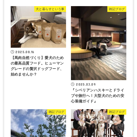
犬と暮らすという事
雑記ブログ
2025.08.16
【馬肉自然づくり】愛犬のため
の最高品質フード。ヒューマン
グレードの贅沢ドッグフード、
始めませんか？
2025.03.09
『シベリアンハスキーとドライ
ブや旅行へ！大型犬のための安
心装備ガイド』
雑記ブログ
雑記ブログ