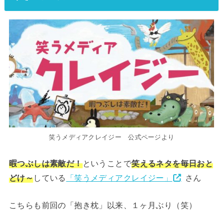
笑うメディアクレイジー 公式ページより
暇つぶしは素敵だ！
ということで
笑えるネタを毎日おと
どけ～
している
「笑うメディアクレイジー」
さん
こちらも前回の「抱き枕」以来、１ヶ月ぶり（笑）