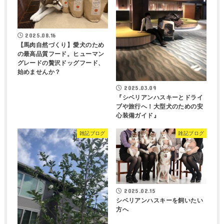
2025.08.16
【馬肉自然づくり】愛犬のため
の最高品質フード。ヒューマン
グレードの贅沢ドッグフード、
始めませんか？
2025.03.09
『シベリアンハスキーとドライ
ブや旅行へ！大型犬のための安
心装備ガイド』
雑記ブログ
雑記ブログ
2025.02.15
シベリアンハスキーを飼いたい
方へ