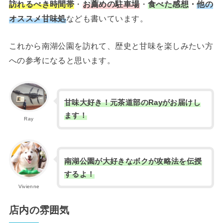
訪れるべき時間帯
・
お薦めの駐車場
・
食べた感想
・
他の
オススメ甘味処
なども書いています。
これから南湖公園を訪れて、歴史と甘味を楽しみたい方
への参考になると思います。
甘味大好き！元茶道部のRayがお届けし
ます！
Ray
南湖公園が大好きなボクが攻略法を伝授
するよ！
Vivienne
店内の雰囲気