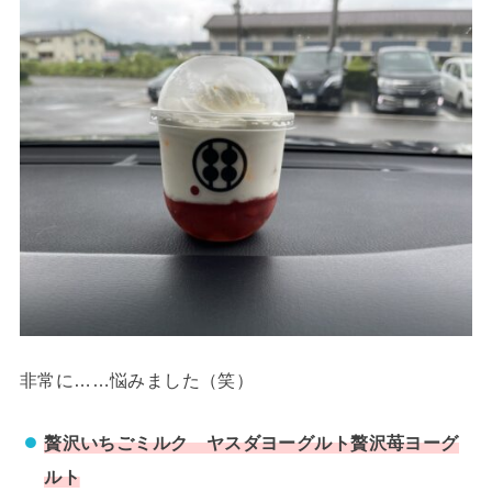
非常に……悩みました（笑）
贅沢いちごミルク ヤスダヨーグルト贅沢苺ヨーグ
ルト