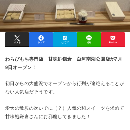
ポスト
シェア
はてブ
送る
Pocket
わらびもち専門店 甘味処鎌倉 白河南湖公園店が7月
9日オープン！
初日からの大盛況でオープンから行列が途絶えることが
ない人気店だそうです。
愛犬の散歩の次いでに（？）人気の和スイーツを求めて
甘味処鎌倉さんにお邪魔してきました！