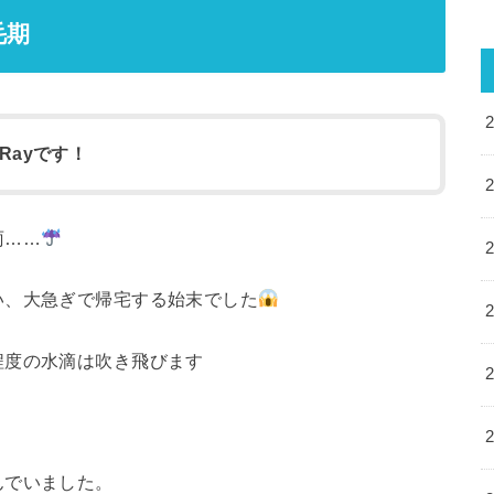
毛期
Rayです！
雨……
い、大急ぎで帰宅する始末でした
程度の水滴は吹き飛びます
んでいました。