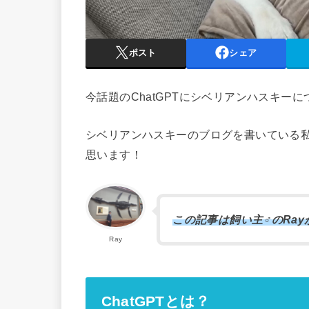
ポスト
シェア
今話題のChatGPTにシベリアンハスキー
シベリアンハスキーのブログを書いている私
思います！
この記事は飼い主♂のRa
Ray
ChatGPTとは？