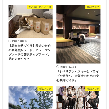
犬と暮らすという事
雑記ブログ
2025.08.16
【馬肉自然づくり】愛犬のため
の最高品質フード。ヒューマン
グレードの贅沢ドッグフード、
始めませんか？
2025.03.09
『シベリアンハスキーとドライ
ブや旅行へ！大型犬のための安
心装備ガイド』
雑記ブログ
雑記ブログ