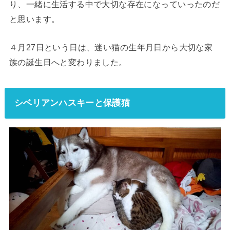
り、一緒に生活する中で大切な存在になっていったのだ
と思います。
４月27日という日は、
迷い猫の生年月日
から
大切な家
族の誕生日
へと変わりました。
シベリアンハスキーと保護猫