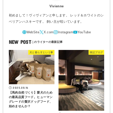
Vivienne
初めまして！ヴィヴィアンと申します。 レッド＆ホワイトのシ
ベリアンハスキーです。 飼い主が呟いています。
NEW POST
犬と暮らすという事
雑記ブログ
2025.08.16
【馬肉自然づくり】愛犬のため
の最高品質フード。ヒューマン
グレードの贅沢ドッグフード、
始めませんか？