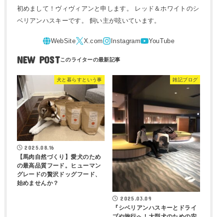
初めまして！ヴィヴィアンと申します。 レッド＆ホワイトのシ
ベリアンハスキーです。 飼い主が呟いています。
NEW POST
犬と暮らすという事
雑記ブログ
2025.08.16
【馬肉自然づくり】愛犬のため
の最高品質フード。ヒューマン
グレードの贅沢ドッグフード、
始めませんか？
2025.03.09
『シベリアンハスキーとドライ
ブや旅行へ！大型犬のための安