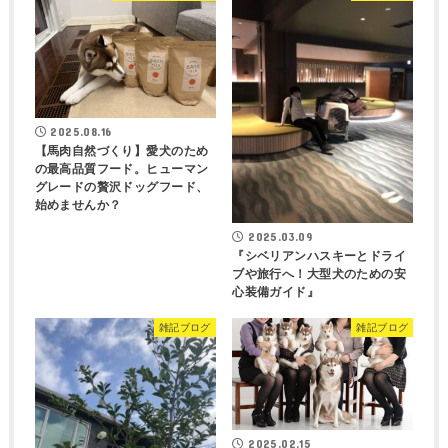
2025.08.16
【馬肉自然づくり】愛犬のため
の最高品質フード。ヒューマン
グレードの贅沢ドッグフード、
始めませんか？
2025.03.09
『シベリアンハスキーとドライ
ブや旅行へ！大型犬のための安
心装備ガイド』
雑記ブログ
雑記ブログ
2025.02.15