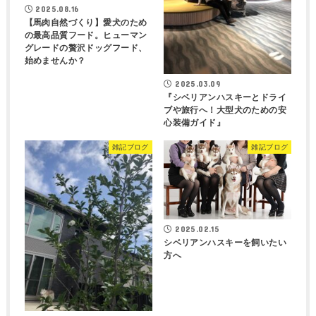
2025.08.16
【馬肉自然づくり】愛犬のため
の最高品質フード。ヒューマン
グレードの贅沢ドッグフード、
始めませんか？
2025.03.09
『シベリアンハスキーとドライ
ブや旅行へ！大型犬のための安
心装備ガイド』
雑記ブログ
雑記ブログ
2025.02.15
シベリアンハスキーを飼いたい
方へ