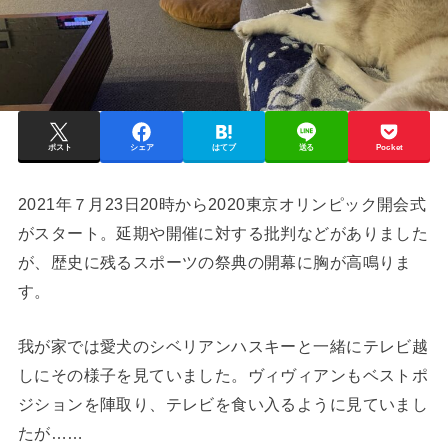
ポスト
シェア
はてブ
送る
Pocket
2021年７月23日20時から2020東京オリンピック開会式
がスタート。延期や開催に対する批判などがありました
が、歴史に残るスポーツの祭典の開幕に胸が高鳴りま
す。
我が家では愛犬のシベリアンハスキーと一緒にテレビ越
しにその様子を見ていました。ヴィヴィアンもベストポ
ジションを陣取り、テレビを食い入るように見ていまし
たが……