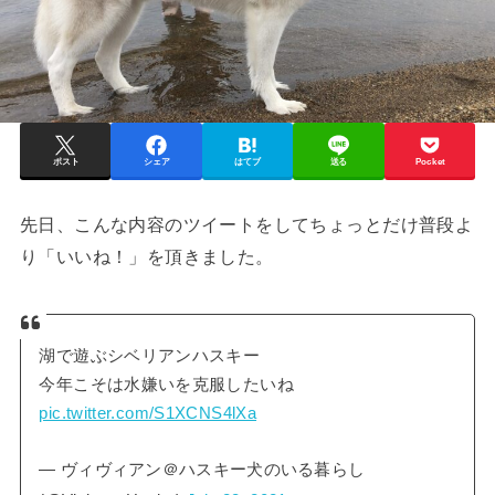
ポスト
シェア
はてブ
送る
Pocket
先日、こんな内容のツイートをしてちょっとだけ普段よ
り「いいね！」を頂きました。
湖で遊ぶシベリアンハスキー
今年こそは水嫌いを克服したいね
pic.twitter.com/S1XCNS4lXa
— ヴィヴィアン＠ハスキー犬のいる暮らし