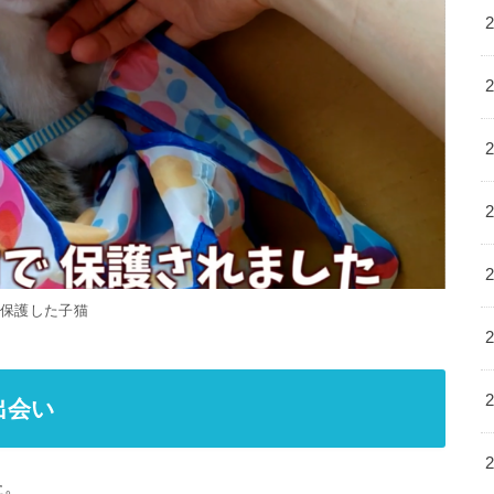
保護した子猫
出会い
た。