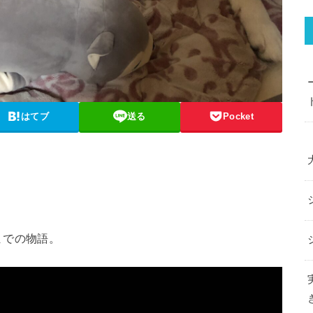
はてブ
送る
Pocket
までの物語。