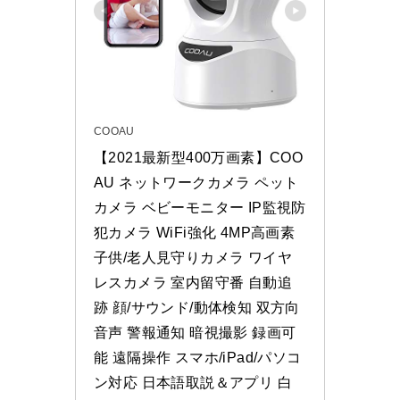
COOAU
【2021最新型400万画素】COO
AU ネットワークカメラ ペット
カメラ ベビーモニター IP監視防
犯カメラ WiFi強化 4MP高画素 
子供/老人見守りカメラ ワイヤ
レスカメラ 室内留守番 自動追
跡 顔/サウンド/動体検知 双方向
音声 警報通知 暗視撮影 録画可
能 遠隔操作 スマホ/iPad/パソコ
ン対応 日本語取説＆アプリ 白