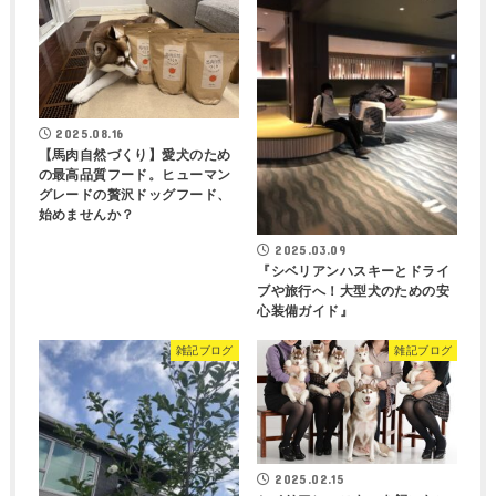
2025.08.16
【馬肉自然づくり】愛犬のため
の最高品質フード。ヒューマン
グレードの贅沢ドッグフード、
始めませんか？
2025.03.09
『シベリアンハスキーとドライ
ブや旅行へ！大型犬のための安
心装備ガイド』
雑記ブログ
雑記ブログ
2025.02.15