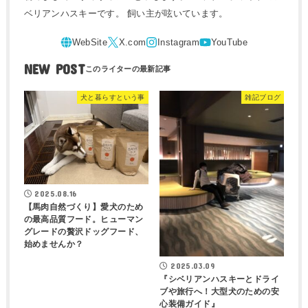
ベリアンハスキーです。 飼い主が呟いています。
NEW POST
犬と暮らすという事
雑記ブログ
2025.08.16
【馬肉自然づくり】愛犬のため
の最高品質フード。ヒューマン
グレードの贅沢ドッグフード、
始めませんか？
2025.03.09
『シベリアンハスキーとドライ
ブや旅行へ！大型犬のための安
心装備ガイド』