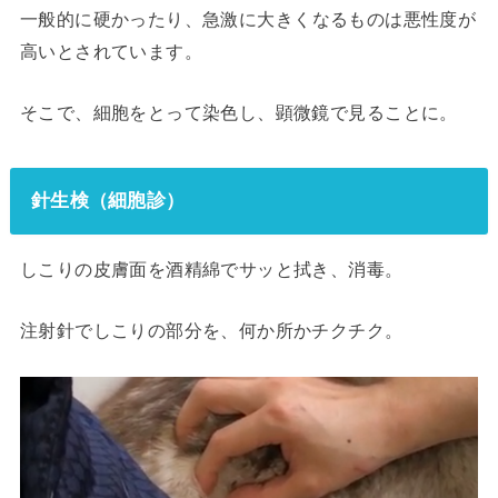
一般的に
硬かったり、急激に大きくなるものは悪性度が
高い
とされています。
そこで、細胞をとって染色し、顕微鏡で見ることに。
針生検（細胞診）
しこりの皮膚面を酒精綿でサッと拭き、消毒。
注射針でしこりの部分を、何か所かチクチク。