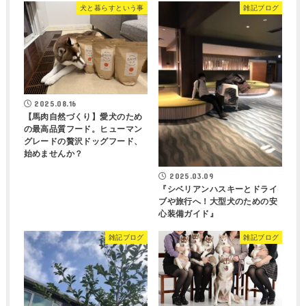
犬と暮らすという事
雑記ブログ
2025.08.16
【馬肉自然づくり】愛犬のため
の最高品質フード。ヒューマン
グレードの贅沢ドッグフード、
始めませんか？
2025.03.09
『シベリアンハスキーとドライ
ブや旅行へ！大型犬のための安
心装備ガイド』
雑記ブログ
雑記ブログ