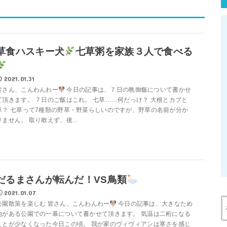
草食ハスキー犬
七草粥を家族３人で食べる
2021.01.31
皆さん、こんわんわー
今日の記事は、７日の晩御飯について書かせ
て頂きます。 ７日のご飯はこれ。 七草……何だっけ？ 大根とカブと
草？ 七草って7種類の野草・野菜らしいのですが、野草の名前が分か
りません。 取り敢えず、後...
だるまさんが転んだ！VS鳥類
2021.01.07
公園散策を楽しむ 皆さん、こんわんわー
今日の記事は、大きなため
池がある公園での一幕について書かせて頂きます。 気温は二桁になる
ことが少なくなった今日この頃。 我が家のヴィヴィアンは寒さを感じ