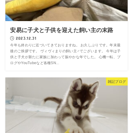
安易に子犬と子供を迎えた飼い主の末路
2023.12.31
今年も終わりに近づいてきておりますね。 お久しぶりです。年末最
後のご挨拶です。 ヴィヴィまりの飼い主♂でございます。 今年は子
供と子犬が新たに家族に加わって賑やかな年でした。 心機一転、ブ
ログやYouTubeなど各種SN...
雑記ブログ