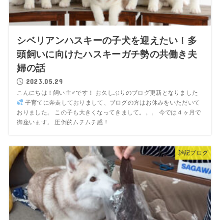
シベリアンハスキーの子犬を迎えたい！多
頭飼いに向けたハスキーガチ勢の共働き夫
婦の話
2023.05.29
こんにちは！飼い主♂です！ お久しぶりのブログ更新となりました
子育てに奔走しておりまして、ブログの方はお休みをいただいて
おりました。 この子も大きくなってきまして。。。 今では４ヶ月で
御座います。 圧倒的ムチムチ感！...
雑記ブログ