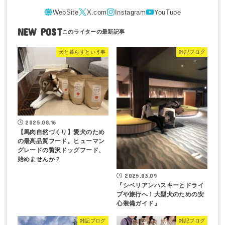
NEW POST
犬と暮らすという事
雑記ブログ
2025.08.16
【馬肉自然づくり】愛犬のため
の最高品質フード。ヒューマン
グレードの贅沢ドッグフード、
始めませんか？
2025.03.09
『シベリアンハスキーとドライ
ブや旅行へ！大型犬のための安
心装備ガイド』
雑記ブログ
雑記ブログ