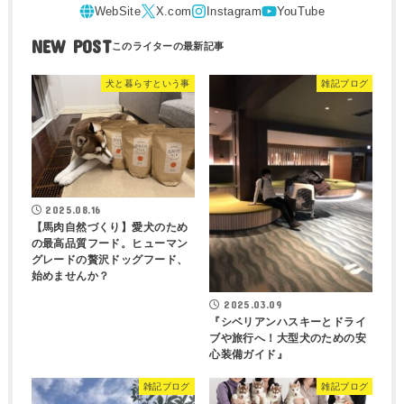
NEW POST
犬と暮らすという事
雑記ブログ
2025.08.16
【馬肉自然づくり】愛犬のため
の最高品質フード。ヒューマン
グレードの贅沢ドッグフード、
始めませんか？
2025.03.09
『シベリアンハスキーとドライ
ブや旅行へ！大型犬のための安
心装備ガイド』
雑記ブログ
雑記ブログ