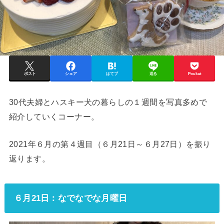
ポスト
シェア
はてブ
送る
Pocket
30代夫婦とハスキー犬の暮らしの１週間を写真多めで
紹介していくコーナー。
2021年６月の第４週目（６月21日～６月27日）を振り
返ります。
６月21日：なでなでな月曜日