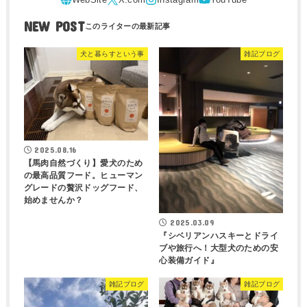
NEW POST
犬と暮らすという事
雑記ブログ
2025.08.16
【馬肉自然づくり】愛犬のため
の最高品質フード。ヒューマン
グレードの贅沢ドッグフード、
始めませんか？
2025.03.09
『シベリアンハスキーとドライ
ブや旅行へ！大型犬のための安
心装備ガイド』
雑記ブログ
雑記ブログ